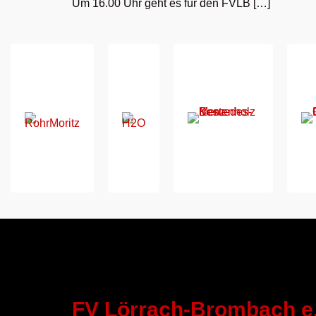
Um 16.00 Uhr geht es für den FVLB […]
FV Lörrach-Brombach e.