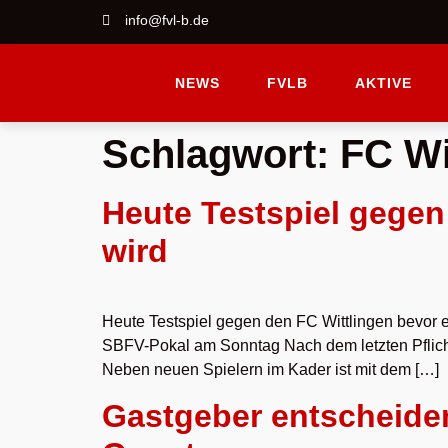
info@fvl-b.de
NEWS
FVLB
AKTIVE
Schlagwort:
FC Wi
Heute Testspiel gege
wird
Heute Testspiel gegen den FC Wittlingen bevor e
SBFV-Pokal am Sonntag Nach dem letzten Pflich
Neben neuen Spielern im Kader ist mit dem […]
Gastgeber entscheiden