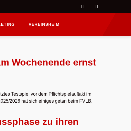
ETING
VEREINSHEIM
 am Wochenende ernst
es Testspiel vor dem Pflichtspielauftakt im
025/2026 hat sich einiges getan beim FVLB.
ussphase zu ihren