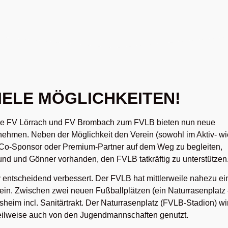
VIELE MÖGLICHKEITEN!
ne FV Lörrach und FV Brombach zum FVLB bieten nun neue
ernehmen. Neben der Möglichkeit den Verein (sowohl im Aktiv- wi
Co-Sponsor oder Premium-Partner auf dem Weg zu begleiten,
eund und Gönner vorhanden, den FVLB tatkräftig zu unterstützen
v entscheidend verbessert. Der FVLB hat mittlerweile nahezu ei
hein. Zwischen zwei neuen Fußballplätzen (ein Naturrasenplatz
eim incl. Sanitärtrakt. Der Naturrasenplatz (FVLB-Stadion) wi
d teilweise auch von den Jugendmannschaften genutzt.