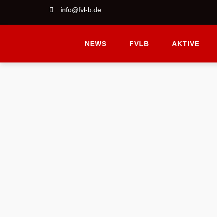
info@fvl-b.de
NEWS
FVLB
AKTIVE