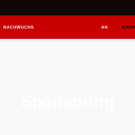
NACHWUCHS
AH
MARK
Sponsoring