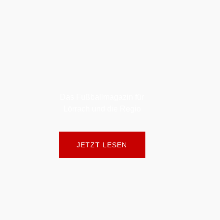
Das Fußballmagazin für
Lörrach und die Regio
JETZT LESEN