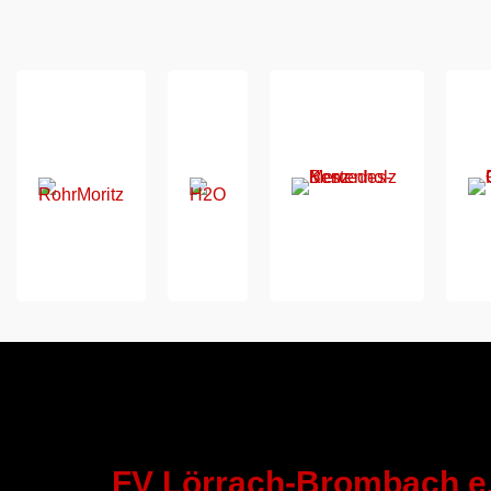
FV Lörrach-Brombach e.