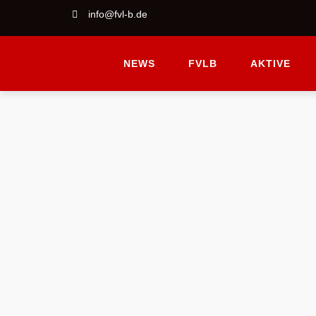
info@fvl-b.de
NEWS
FVLB
AKTIVE