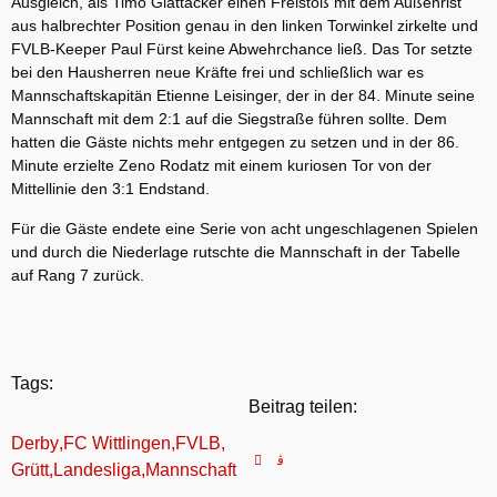
Ausgleich, als Timo Glattacker einen Freistoß mit dem Außenrist
aus halbrechter Position genau in den linken Torwinkel zirkelte und
FVLB-Keeper Paul Fürst keine Abwehrchance ließ. Das Tor setzte
bei den Hausherren neue Kräfte frei und schließlich war es
Mannschaftskapitän Etienne Leisinger, der in der 84. Minute seine
Mannschaft mit dem 2:1 auf die Siegstraße führen sollte. Dem
hatten die Gäste nichts mehr entgegen zu setzen und in der 86.
Minute erzielte Zeno Rodatz mit einem kuriosen Tor von der
Mittellinie den 3:1 Endstand.
Für die Gäste endete eine Serie von acht ungeschlagenen Spielen
und durch die Niederlage rutschte die Mannschaft in der Tabelle
auf Rang 7 zurück.
Tags:
Beitrag teilen:
Derby
,
FC Wittlingen
,
FVLB
,
Grütt
,
Landesliga
,
Mannschaft