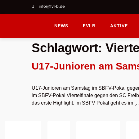
info@fvl-b.de
NEWS
FVLB
AKTIVE
Schlagwort:
Vierte
U17-Junioren am Sams
U17-Junioren am Samstag im SBFV-Pokal gegen 
im SBFV-Pokal Viertelfinale gegen den SC Freibu
das erste Highlight. Im SBFV Pokal geht es im [