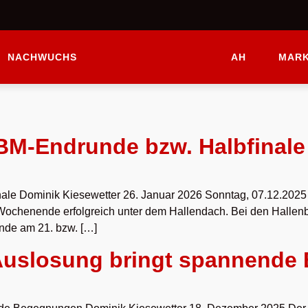
NACHWUCHS
AH
MARK
BM-Endrunde bzw. Halbfinale
ale Dominik Kiesewetter 26. Januar 2026 Sonntag, 07.12.202
ochenende erfolgreich unter dem Hallendach. Bei den Hallenbe
unde am 21. bzw. […]
Auslosung bringt spannende