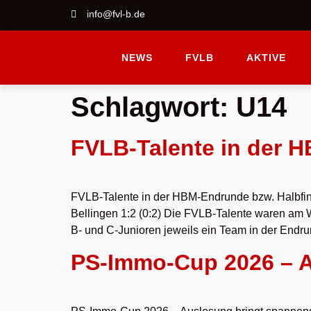
info@fvl-b.de
NEWS
FVLB
AKTIVE
Schlagwort:
U14
FVLB-Talente in der H
FVLB-Talente in der HBM-Endrunde bzw. Halbfin
Bellingen 1:2 (0:2) Die FVLB-Talente waren am W
B- und C-Junioren jeweils ein Team in der Endr
PS-Immo-Cup 2026 – 