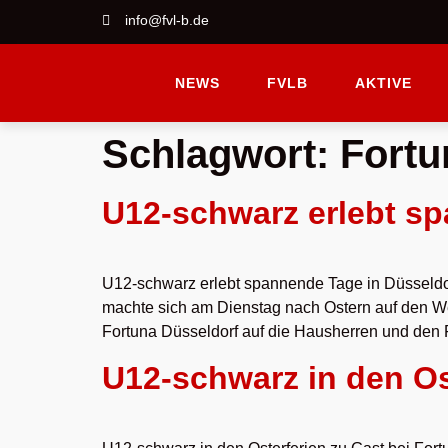
info@fvl-b.de
NEWS
FVLB
AKTIVE
Schlagwort:
Fortu
U12-schwarz erlebt sp
U12-schwarz erlebt spannende Tage in Düsseldo
machte sich am Dienstag nach Ostern auf den W
Fortuna Düsseldorf auf die Hausherren und de
U12-schwarz in den Os