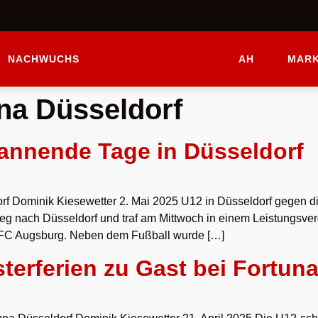
NACHWUCHS
AH
MARK
na Düsseldorf
annende Tage in Düsseldorf
rf Dominik Kiesewetter 2. Mai 2025 U12 in Düsseldorf gegen 
eg nach Düsseldorf und traf am Mittwoch in einem Leistungsve
n FC Augsburg. Neben dem Fußball wurde […]
terferien zu Gast bei Fortun