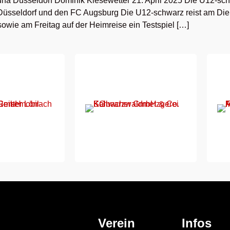
una Düsseldorf Dominik Kiesewetter 21. April 2025 Die U12-schw
 Düsseldorf und den FC Augsburg Die U12-schwarz reist am Di
owie am Freitag auf der Heimreise ein Testspiel […]
Verein
Infos