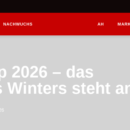
NACHWUCHS
AH
MARK
 2026 – das
s Winters steht a
26