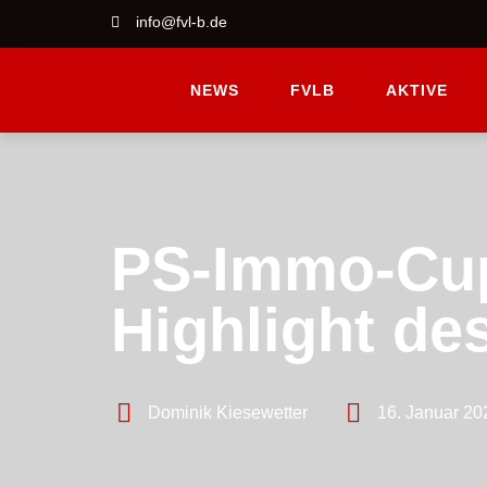
info@fvl-b.de
NEWS
FVLB
AKTIVE
PS-Immo-Cup
Highlight de
Dominik Kiesewetter
16. Januar 20