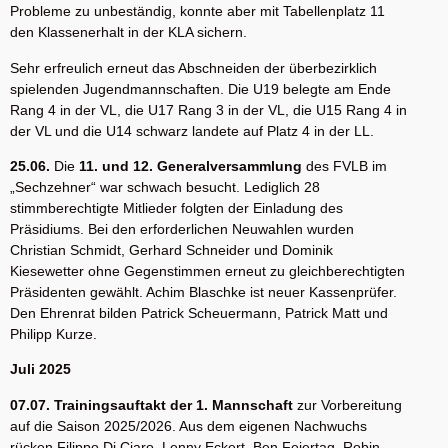
Probleme zu unbeständig, konnte aber mit Tabellenplatz 11
den Klassenerhalt in der KLA sichern.
Sehr erfreulich erneut das Abschneiden der überbezirklich
spielenden Jugendmannschaften. Die U19 belegte am Ende
Rang 4 in der VL, die U17 Rang 3 in der VL, die U15 Rang 4 in
der VL und die U14 schwarz landete auf Platz 4 in der LL.
25.06.
Die
11. und 12. Generalversammlung
des FVLB im
„Sechzehner“ war schwach besucht. Lediglich 28
stimmberechtigte Mitlieder folgten der Einladung des
Präsidiums. Bei den erforderlichen Neuwahlen wurden
Christian Schmidt, Gerhard Schneider und Dominik
Kiesewetter ohne Gegenstimmen erneut zu gleichberechtigten
Präsidenten gewählt. Achim Blaschke ist neuer Kassenprüfer.
Den Ehrenrat bilden Patrick Scheuermann, Patrick Matt und
Philipp Kurze.
Juli 2025
07.07. Trainingsauftakt der 1. Mannschaft
zur Vorbereitung
auf die Saison 2025/2026. Aus dem eigenen Nachwuchs
rücken Filippo Di Ciaro, Lenny Eckert, Ben Feiertag, Robin