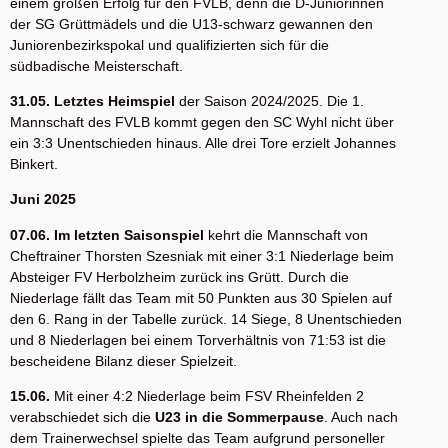
einem großen Erfolg für den FVLB, denn die D-Juniorinnen
der SG Grüttmädels und die U13-schwarz gewannen den
Juniorenbezirkspokal und qualifizierten sich für die
südbadische Meisterschaft.
31.05. Letztes Heimspiel
der Saison 2024/2025. Die 1.
Mannschaft des FVLB kommt gegen den SC Wyhl nicht über
ein 3:3 Unentschieden hinaus. Alle drei Tore erzielt Johannes
Binkert.
Juni 2025
07.06. Im letzten Saisonspiel
kehrt die Mannschaft von
Cheftrainer Thorsten Szesniak mit einer 3:1 Niederlage beim
Absteiger FV Herbolzheim zurück ins Grütt. Durch die
Niederlage fällt das Team mit 50 Punkten aus 30 Spielen auf
den 6. Rang in der Tabelle zurück. 14 Siege, 8 Unentschieden
und 8 Niederlagen bei einem Torverhältnis von 71:53 ist die
bescheidene Bilanz dieser Spielzeit.
15.06.
Mit einer 4:2 Niederlage beim FSV Rheinfelden 2
verabschiedet sich die
U23 in die Sommerpause
. Auch nach
dem Trainerwechsel spielte das Team aufgrund personeller