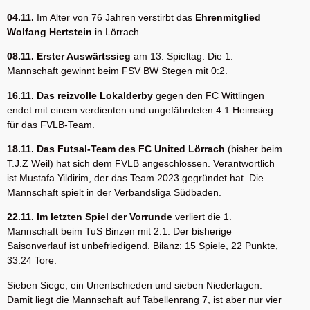
04.11.
Im Alter von 76 Jahren verstirbt das
Ehrenmitglied
Wolfang Hertstein
in Lörrach.
08.11. Erster Auswärtssieg
am 13. Spieltag. Die 1.
Mannschaft gewinnt beim FSV BW Stegen mit 0:2.
16.11. Das reizvolle Lokalderby
gegen den FC Wittlingen
endet mit einem verdienten und ungefährdeten 4:1 Heimsieg
für das FVLB-Team.
18.11. Das Futsal-Team des FC United Lörrach
(bisher beim
T.J.Z Weil) hat sich dem FVLB angeschlossen. Verantwortlich
ist Mustafa Yildirim, der das Team 2023 gegründet hat. Die
Mannschaft spielt in der Verbandsliga Südbaden.
22.11. Im letzten Spiel der Vorrunde
verliert die 1.
Mannschaft beim TuS Binzen mit 2:1. Der bisherige
Saisonverlauf ist unbefriedigend. Bilanz: 15 Spiele, 22 Punkte,
33:24 Tore.
Sieben Siege, ein Unentschieden und sieben Niederlagen.
Damit liegt die Mannschaft auf Tabellenrang 7, ist aber nur vier