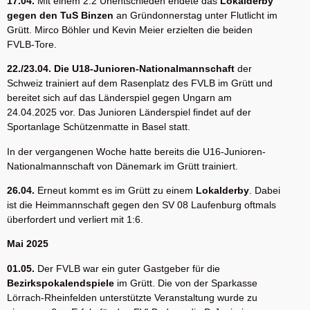
17.04.
Mit einem 2:2 Unentschieden endete das
Lokalderby
gegen den TuS Binzen
an Gründonnerstag unter Flutlicht im
Grütt. Mirco Böhler und Kevin Meier erzielten die beiden
FVLB-Tore.
22./23.04. Die U18-Junioren-Nationalmannschaft
der
Schweiz trainiert auf dem Rasenplatz des FVLB im Grütt und
bereitet sich auf das Länderspiel gegen Ungarn am
24.04.2025 vor. Das Junioren Länderspiel findet auf der
Sportanlage Schützenmatte in Basel statt.
In der vergangenen Woche hatte bereits die U16-Junioren-
Nationalmannschaft von Dänemark im Grütt trainiert.
26.04.
Erneut kommt es im Grütt zu einem
Lokalderby
. Dabei
ist die Heimmannschaft gegen den SV 08 Laufenburg oftmals
überfordert und verliert mit 1:6.
Mai 2025
01.05.
Der FVLB war ein guter Gastgeber für die
Bezirkspokalendspiele
im Grütt. Die von der Sparkasse
Lörrach-Rheinfelden unterstützte Veranstaltung wurde zu