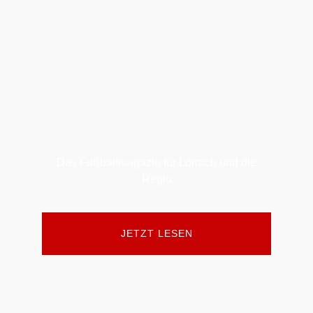
Das Fußballmagazin für Lörrach und die
Regio
JETZT LESEN