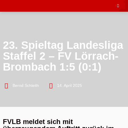
23. Spieltag Landesliga
Staffel 2 – FV Lörrach-
Brombach 1:5 (0:1)
Bernd Schleith
14. April 2025
FVLB meldet sich mit