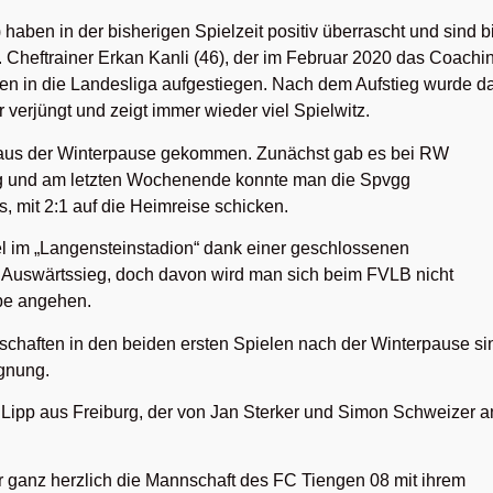
haben in der bisherigen Spielzeit positiv überrascht und sind b
 Cheftrainer Erkan Kanli (46), der im Februar 2020 das Coachi
en in die Landesliga aufgestiegen. Nach dem Aufstieg wurde d
verjüngt und zeigt immer wieder viel Spielwitz.
t aus der Winterpause gekommen. Zunächst gab es bei RW
olg und am letzten Wochenende konnte man die Spvgg
s, mit 2:1 auf die Heimreise schicken.
l im „Langensteinstadion“ dank einer geschlossenen
0 Auswärtssieg, doch davon wird man sich beim FVLB nicht
abe angehen.
schaften in den beiden ersten Spielen nach der Winterpause si
gnung.
s Lipp aus Freiburg, der von Jan Sterker und Simon Schweizer a
ganz herzlich die Mannschaft des FC Tiengen 08 mit ihrem