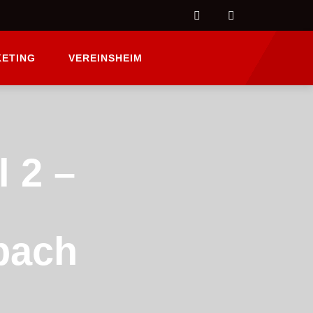
ETING
VEREINSHEIM
l 2 –
bach