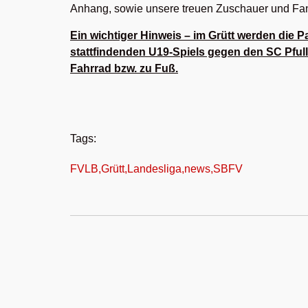
Anhang, sowie unsere treuen Zuschauer und Fa
Ein wichtiger Hinweis – im Grütt werden die 
stattfindenden U19-Spiels gegen den SC Pful
Fahrrad bzw. zu Fuß.
Tags:
FVLB
,
Grütt
,
Landesliga
,
news
,
SBFV