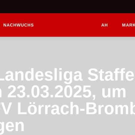
NACHWUCHS
AH
MARK
Landesliga Staffe
 23.03.2025, um
 FV Lörrach-Brom
gen