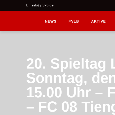
info@fvl-b.de
NEWS
FVLB
AKTIVE
20. Spieltag 
Sonntag, den
15.00 Uhr –
– FC 08 Tien