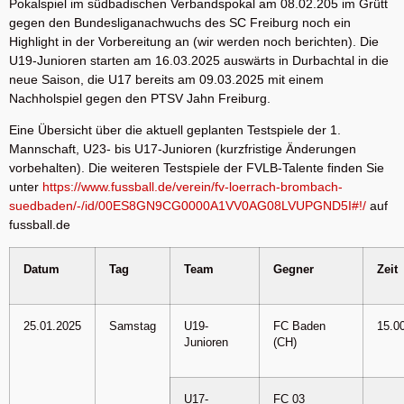
Pokalspiel im südbadischen Verbandspokal am 08.02.205 im Grütt
gegen den Bundesliganachwuchs des SC Freiburg noch ein
Highlight in der Vorbereitung an (wir werden noch berichten). Die
U19-Junioren starten am 16.03.2025 auswärts in Durbachtal in die
neue Saison, die U17 bereits am 09.03.2025 mit einem
Nachholspiel gegen den PTSV Jahn Freiburg.
Eine Übersicht über die aktuell geplanten Testspiele der 1.
Mannschaft, U23- bis U17-Junioren (kurzfristige Änderungen
vorbehalten). Die weiteren Testspiele der FVLB-Talente finden Sie
unter
https://www.fussball.de/verein/fv-loerrach-brombach-
suedbaden/-/id/00ES8GN9CG0000A1VV0AG08LVUPGND5I#!/
auf
fussball.de
Datum
Tag
Team
Gegner
Zeit
25.01.2025
Samstag
U19-
FC Baden
15.0
Junioren
(CH)
U17-
FC 03