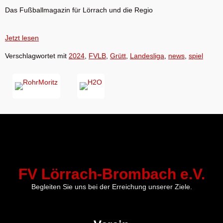
Das Fußballmagazin für Lörrach und die Regio
Jetzt lesen
Verschlagwortet mit
2024
,
FVLB
,
Grütt
,
Landesliga
,
news
,
spiel
FV Lörrach-Brombach e.V.
Begleiten Sie uns bei der Erreichung unserer Ziele.