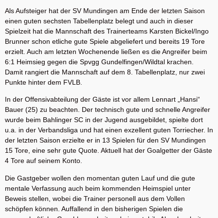
Als Aufsteiger hat der SV Mundingen am Ende der letzten Saison
einen guten sechsten Tabellenplatz belegt und auch in dieser
Spielzeit hat die Mannschaft des Trainerteams Karsten Bickel/Ingo
Brunner schon etliche gute Spiele abgeliefert und bereits 19 Tore
erzielt. Auch am letzten Wochenende ließen es die Angreifer beim
6:1 Heimsieg gegen die Spvgg Gundelfingen/Wildtal krachen.
Damit rangiert die Mannschaft auf dem 8. Tabellenplatz, nur zwei
Punkte hinter dem FVLB.
In der Offensivabteilung der Gäste ist vor allem Lennart „Hansi“
Bauer (25) zu beachten. Der technisch gute und schnelle Angreifer
wurde beim Bahlinger SC in der Jugend ausgebildet, spielte dort
u.a. in der Verbandsliga und hat einen exzellent guten Torriecher. In
der letzten Saison erzielte er in 13 Spielen für den SV Mundingen
15 Tore, eine sehr gute Quote. Aktuell hat der Goalgetter der Gäste
4 Tore auf seinem Konto.
Die Gastgeber wollen den momentan guten Lauf und die gute
mentale Verfassung auch beim kommenden Heimspiel unter
Beweis stellen, wobei die Trainer personell aus dem Vollen
schöpfen können. Auffallend in den bisherigen Spielen die