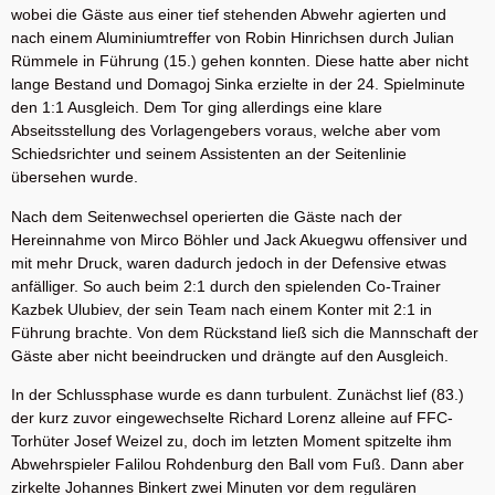
wobei die Gäste aus einer tief stehenden Abwehr agierten und
nach einem Aluminiumtreffer von Robin Hinrichsen durch Julian
Rümmele in Führung (15.) gehen konnten. Diese hatte aber nicht
lange Bestand und Domagoj Sinka erzielte in der 24. Spielminute
den 1:1 Ausgleich. Dem Tor ging allerdings eine klare
Abseitsstellung des Vorlagengebers voraus, welche aber vom
Schiedsrichter und seinem Assistenten an der Seitenlinie
übersehen wurde.
Nach dem Seitenwechsel operierten die Gäste nach der
Hereinnahme von Mirco Böhler und Jack Akuegwu offensiver und
mit mehr Druck, waren dadurch jedoch in der Defensive etwas
anfälliger. So auch beim 2:1 durch den spielenden Co-Trainer
Kazbek Ulubiev, der sein Team nach einem Konter mit 2:1 in
Führung brachte. Von dem Rückstand ließ sich die Mannschaft der
Gäste aber nicht beeindrucken und drängte auf den Ausgleich.
In der Schlussphase wurde es dann turbulent. Zunächst lief (83.)
der kurz zuvor eingewechselte Richard Lorenz alleine auf FFC-
Torhüter Josef Weizel zu, doch im letzten Moment spitzelte ihm
Abwehrspieler Falilou Rohdenburg den Ball vom Fuß. Dann aber
zirkelte Johannes Binkert zwei Minuten vor dem regulären