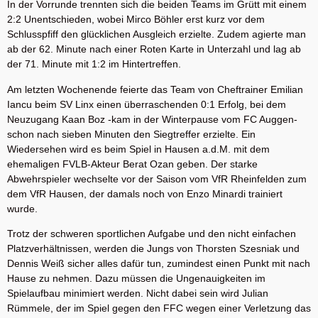
In der Vorrunde trennten sich die beiden Teams im Grütt mit einem
2:2 Unentschieden, wobei Mirco Böhler erst kurz vor dem
Schlusspfiff den glücklichen Ausgleich erzielte. Zudem agierte man
ab der 62. Minute nach einer Roten Karte in Unterzahl und lag ab
der 71. Minute mit 1:2 im Hintertreffen.
Am letzten Wochenende feierte das Team von Cheftrainer Emilian
Iancu beim SV Linx einen überraschenden 0:1 Erfolg, bei dem
Neuzugang Kaan Boz -kam in der Winterpause vom FC Auggen-
schon nach sieben Minuten den Siegtreffer erzielte. Ein
Wiedersehen wird es beim Spiel in Hausen a.d.M. mit dem
ehemaligen FVLB-Akteur Berat Ozan geben. Der starke
Abwehrspieler wechselte vor der Saison vom VfR Rheinfelden zum
dem VfR Hausen, der damals noch von Enzo Minardi trainiert
wurde.
Trotz der schweren sportlichen Aufgabe und den nicht einfachen
Platzverhältnissen, werden die Jungs von Thorsten Szesniak und
Dennis Weiß sicher alles dafür tun, zumindest einen Punkt mit nach
Hause zu nehmen. Dazu müssen die Ungenauigkeiten im
Spielaufbau minimiert werden. Nicht dabei sein wird Julian
Rümmele, der im Spiel gegen den FFC wegen einer Verletzung das